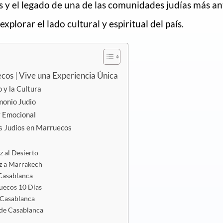
es y el legado de una de las comunidades judías más an
lorar el lado cultural y espiritual del país.
ecos | Vive una Experiencia Única
 y la Cultura
monio Judio
y Emocional
es Judios en Marruecos
z al Desierto
ez a Marrakech
 Casablanca
ruecos 10 Días
 Casablanca
sde Casablanca