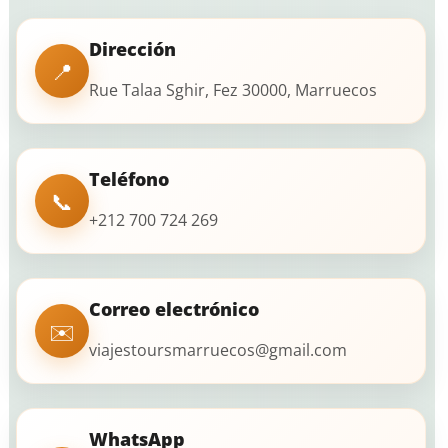
Dirección
📍
Rue Talaa Sghir, Fez 30000, Marruecos
Teléfono
📞
+212 700 724 269
Correo electrónico
✉️
viajestoursmarruecos@gmail.com
WhatsApp