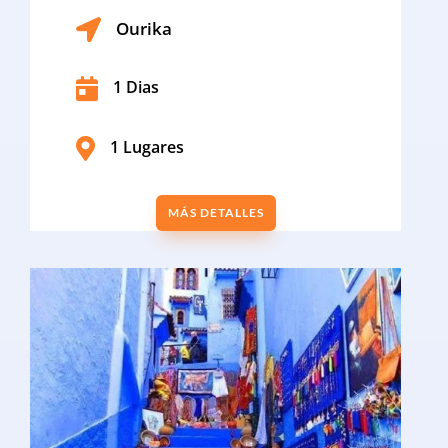

Ourika

1 Dias

1 Lugares
MÁS DETALLES