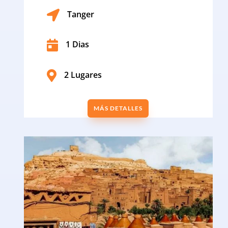

Tanger

1 Dias

2 Lugares
MÁS DETALLES