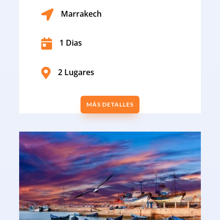

Marrakech

1 Dias

2 Lugares
MÁS DETALLES