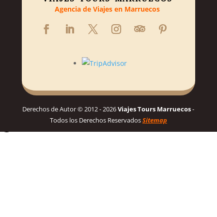
Agencia de Viajes en Marruecos
Derechos de Autor © 2012 - 2026
Viajes Tours Marruecos
-
Todos los Derechos Reservados
Sitemap
Hola! 👋, Bienvenido a Viajes Tours Marruecos
Necesitas ayuda para planificar tu viaje soñado a Marruecos?
Habla con nosotros para un itinerario personalizado y los mejores
precios! 👋
Hablar por WhatsApp