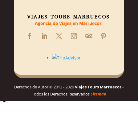
VIAJES TOURS MARRUECOS
Agencia de Viajes en Marruecos
Derechos de Autor © 2012 - 2026
Viajes Tours Marruecos
-
Todos los Derechos Reservados
Sitemap
Hola! 👋, Bienvenido a Viajes Tours Marruecos
Necesitas ayuda para planificar tu viaje soñado a Marruecos?
Habla con nosotros para un itinerario personalizado y los mejores
precios! 👋