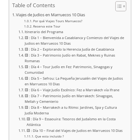
Table of Contents
Viajes de Judios en Marruecos 10 Dias
Por qué Viajes Tours Marruecos?
Reserva este Tour
Itinerario del Programa
🟨 : Día 1 – Bienvenida a Casablanca y Comienzo del Viajes de
Judios en Marruecos 10 Dias
🟨 : Día 2 – Explorando la Herencia Judía de Casablanca
🟨 : Día 3 – Patrimonio Judío en Rabat, Meknes y Ruinas
Romanas
🟨 : Día 4 – Tour Judío en Fez: Patrimonio, Sinagogas y
Comunidad
🟨 : Día 5 – Sefrou: La Pequeña Jerusalén del Viajes de Judios
en Marruecos 10 Dias
🟨 : Día 6 – Viaje Judío Escénico: Fez a Marrakech vía Ifrane
🟨 : Día 7 – Patrimonio Judío en Marrakech: Sinagogas,
Mellah y Cementerio
🟨 : Día 8 – Marrakech a tu Ritmo: Jardines, Spa y Cultura
Judía Moderna
🟨 : Día 9 – Essaouira: Tesoros del Judaísmo en la Costa
Atlántica
🟨 : Día 10 – Final del Viajes de Judios en Marruecos 10 Dias
Que esta incluido ?