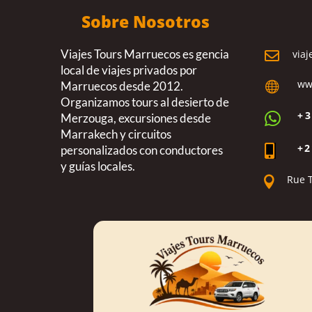
Sobre Nosotros
Viajes Tours Marruecos es gencia
viaj

local de viajes privados por
ww
Marruecos desde 2012.

Organizamos tours al desierto de
+3

Merzouga, excursiones desde
Marrakech y circuitos
+2

personalizados con conductores
y guías locales.
Rue 
