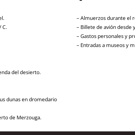
l.
– Almuerzos durante el r
/ C.
– Billete de avión desde 
– Gastos personales y pr
– Entradas a museos y 
enda del desierto.
 sus dunas en dromedario
erto de Merzouga.