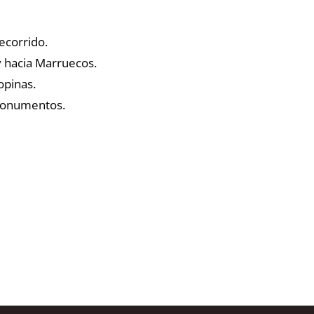
ecorrido.
y hacia Marruecos.
opinas.
monumentos.