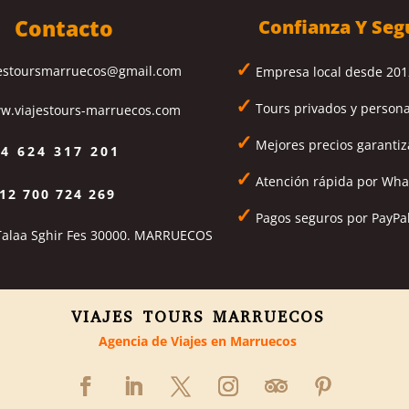
Contacto
Confianza Y Seg
✓
estoursmarruecos@gmail.com
Empresa local desde 201
✓
Tours privados y person
w.viajestours-marruecos.com
✓
Mejores precios garanti
4 624 317 201
✓
Atención rápida por Wh
12 700 724 269
✓
Pagos seguros por PayPal
Talaa Sghir Fes 30000. MARRUECOS
VIAJES TOURS MARRUECOS
Agencia de Viajes en Marruecos