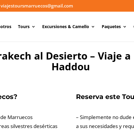
viajestoursmarruecos@gmail.com
otros
Tours
Excursiones & Camello
Paquetes
kech al Desierto – Viaje a 
Haddou
ecos?
Reserva este Tou
o de Marruecos
– Simplemente no dude e
eas silvestres desérticas
a sus necesidades y requi