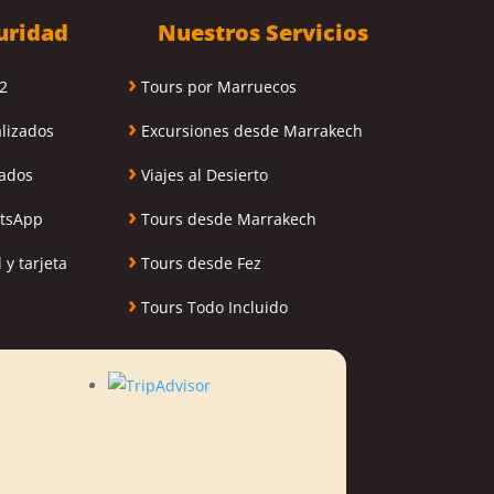
uridad
Nuestros Servicios
›
2
Tours por Marruecos
›
alizados
Excursiones desde Marrakech
›
zados
Viajes al Desierto
›
atsApp
Tours desde Marrakech
›
 y tarjeta
Tours desde Fez
›
Tours Todo Incluido