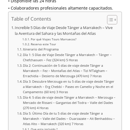
• Disponible las 24 horas
• Colaboradores profesionales altamente capacitados.
Table of Contents
Increíble 5 Días de Viaje Desde Tánger a Marrakech – Vive
la Aventura del Sahara y las Montañas del Atlas
Por qué Viajes Tours Marruecos?
Reserva este Tour
Itinerario del Programa
Día 1: 5 Días de Viaje Desde Tánger a Marrakech – Tánger –
Chefchaouen – Fez {324 km} 5 Horas
Día 2: Continuación de 5 días de viaje desde Tánger a
Marrakech – Fez – Montañas del Atlas – Tizi N’Talgham –
Errachidia – Desierto de Merzouga {470 km} 7 Horas
Día 3: Descubre Merzouga en tu 5 días de viaje desde Tánger
a Marrakech – Erg Chebbi – Paseo en Camello y Noche en el
Campamento {60 km} 3 Horas
Día 4: 5 días de viaje desde Tánger a Marrakech – Merzouga –
Mercado de Rissani – Gargantas del Todra – Valle del Dades
{270 km} 4 Horas
Día 5: Último Día de tu 5 días de viaje desde Tánger a
Marrakech – Valle del Dades – Ouarzazate – Ait Benhaddou –
Atlas Alto – Marrakech {320 km} 7 Horas
Que esta incluido ?