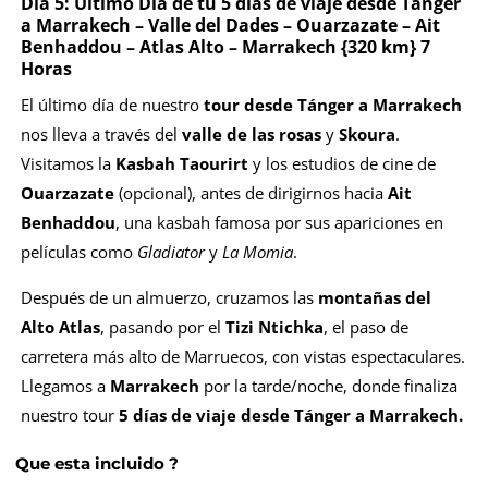
Día 5: Último Día de tu
5 días de viaje desde Tánger
a Marrakech
– Valle del Dades – Ouarzazate – Ait
Benhaddou – Atlas Alto – Marrakech {320 km} 7
Horas
El último día de nuestro
tour desde Tánger a Marrakech
nos lleva a través del
valle de las rosas
y
Skoura
.
Visitamos la
Kasbah Taourirt
y los estudios de cine de
Ouarzazate
(opcional), antes de dirigirnos hacia
Ait
Benhaddou
, una kasbah famosa por sus apariciones en
películas como
Gladiator
y
La Momia
.
Después de un almuerzo, cruzamos las
montañas del
Alto Atlas
, pasando por el
Tizi Ntichka
, el paso de
carretera más alto de Marruecos, con vistas espectaculares.
Llegamos a
Marrakech
por la tarde/noche, donde finaliza
nuestro tour
5 días de viaje desde Tánger a Marrakech.
Que esta incluido ?