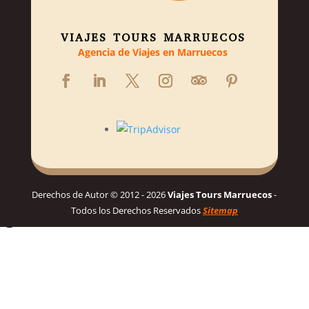
VIAJES TOURS MARRUECOS
Agencia de Viajes en Marruecos
Derechos de Autor © 2012 - 2026
Viajes Tours Marruecos
-
Todos los Derechos Reservados
Sitemap
Hola! 👋, Bienvenido a Viajes Tours Marruecos
Necesitas ayuda para planificar tu viaje soñado a Marruecos?
Habla con nosotros para un itinerario personalizado y los mejores
precios! 👋