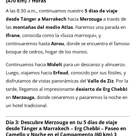
{470 km} 7 Horas
A las 8:30 a.m., continuamos nuestro
5 días de viaje
desde Tánger a Marrakech
hacia
Merzouga
a través de
las
montañas del medio Atlas
. Haremos una parada en
Ifrane
, conocida como la «Suiza marroquí», y
continuaremos hasta
Azrou
, donde se encuentra el famoso
bosque de cedros, hogar de los monos.
Continuamos hacia
Midelt
para un descanso y almuerzo.
Luego, viajamos hacia
Erfoud
, conocido por sus fósiles, y
disfrutamos de vistas panorámicas del
Valle de Ziz
. Por la
tarde, llegamos al impresionante
desierto de Erg Chebbi
en
Merzouga
, donde cenaremos y pasaremos la noche en
un hotel tradicional.
Día 3: Descubre Merzouga en tu
5 días de viaje
desde Tánger a Marrakech
– Erg Chebbi – Paseo en
Camello y Noche en el Campamento {60 km} 3