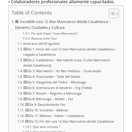
• Colaboradores profesionales altamente capacitados.
Table of Contents
🟩 Increíble ruta 12 dias Marruecos desde Casablanca –
Desierto, Ciudades y Cultura
Por qué Viajes Tours Marruecos?
Reserva este Tour
Itinerario del Programa
🟨Día 1: Inicio del ruta 12 dias Marruecos desde Casablanca –
Llegada a Casablanca
🟨Día 2: Casablanca – Marrakech (ruta 12 dias Marruecos
desde Casablanca)
🟨Día 3: Marrakech – Ait Ben Haddou – Ouarzazate
🟨Día 4: Ouarzazate – Valle del Dades
🟨Día 5: Gargantas del Todra – Merzouga
🟨Día 6: Aventura en el desierto – Erg Chebbi
🟨Día 7: Rissani – Regreso a Merzouga
🟨Día 8: Merzouga – Midelt – Fez
🟨Día 9: Descubriendo Fez
🟨Día 10: Volubilis – Meknes
🟨Día 11: Meknes – Rabat – Casablanca
🟨Día 12: Fin del ruta 12 dias Marruecos desde Casablanca
Que esta incluido ?
Que no esta incluido ?