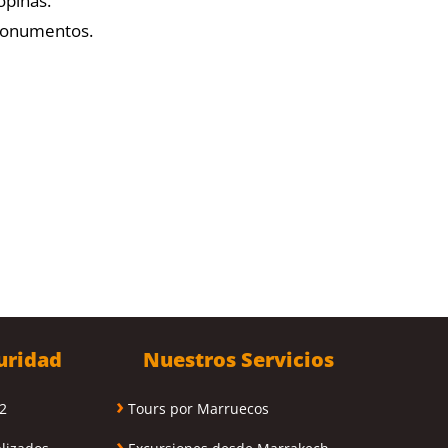
opinas.
monumentos.
uridad
Nuestros Servicios
›
2
Tours por Marruecos
›