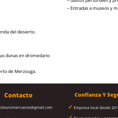
– Gastos personales y pr
– Entradas a museos y 
enda del desierto.
 sus dunas en dromedario
erto de Merzouga.
Contacto
Confianza Y Seg
✓
estoursmarruecos@gmail.com
Empresa local desde 201
✓