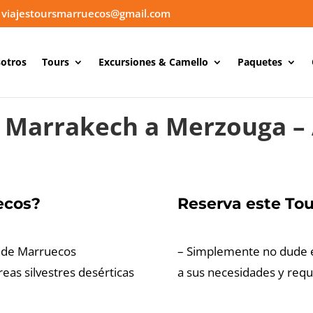
viajestoursmarruecos@gmail.com
otros
Tours
Excursiones & Camello
Paquetes
e Marrakech a Merzouga – 
ecos?
Reserva este Tou
o de Marruecos
– Simplemente no dude e
eas silvestres desérticas
a sus necesidades y requi