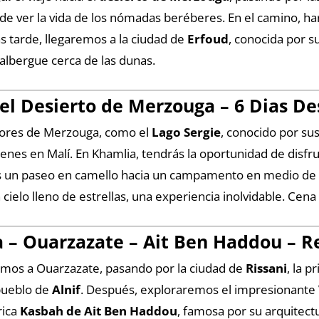
d de ver la vida de los nómadas beréberes. En el camino,
 tarde, llegaremos a la ciudad de
Erfoud
, conocida por s
albergue cerca de las dunas.
y el Desierto de Merzouga – 6 Dias 
edores de Merzouga, como el
Lago Sergie
, conocido por su
enes en Malí. En Khamlia, tendrás la oportunidad de disfru
mos un paseo en camello hacia un campamento en medio de
ielo lleno de estrellas, una experiencia inolvidable. Cen
aa – Ouarzazate – Ait Ben Haddou – 
remos a Ouarzazate, pasando por la ciudad de
Rissani
, la 
pueblo de
Alnif
. Después, exploraremos el impresionante
rica
Kasbah de Ait Ben Haddou
, famosa por su arquitect