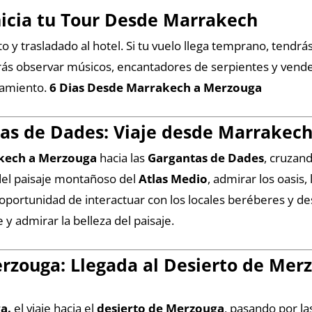
nicia tu Tour Desde Marrakech
to y trasladado al hotel. Si tu vuelo llega temprano, tend
drás observar músicos, encantadores de serpientes y vende
ojamiento.
6 Dias Desde Marrakech a Merzouga
as de Dades: Viaje desde Marrakech 
akech a Merzouga
hacia las
Gargantas de Dades
, cruzan
 del paisaje montañoso del
Atlas Medio
, admirar los oasis
oportunidad de interactuar con los locales beréberes y des
 y admirar la belleza del paisaje.
erzouga: Llegada al Desierto de Me
a.
el viaje hacia el
desierto de Merzouga
, pasando por l